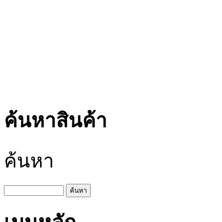
ค้นหาสินค้า
ค้นหา