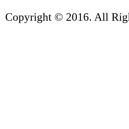
Copyright © 2016. All Rig