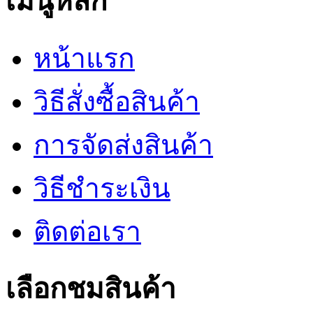
เมนูหลัก
หน้าแรก
วิธีสั่งซื้อสินค้า
การจัดส่งสินค้า
วิธีชำระเงิน
ติดต่อเรา
เลือกชมสินค้า