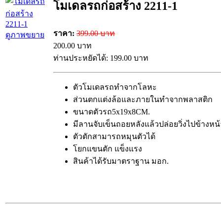
โมเดลรถก่อสร้าง 2211-1
ราคา:
399.00 บาท
ดูภาพขยาย
200.00 บาท
ท่านประหยัดได้: 199.00 บาท
ตัวโมเดลรถทำจากโลหะ
ส่วนตกแต่งล้อและภายในทำจากพลาสติก
ขนาดตัวรถ5x19x8CM.
มีลานจับเข็นถอยหลังแล้วปล่อยวิ่งไปข้างหน้
ตัวตักสามารถหมุนตัวได้
โยกแขนตัก แข็งแรง
สินค้าได้รับมาตราฐาน มอก.