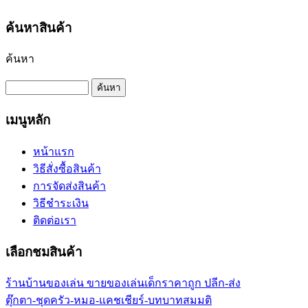
ค้นหาสินค้า
ค้นหา
เมนูหลัก
หน้าแรก
วิธีสั่งซื้อสินค้า
การจัดส่งสินค้า
วิธีชำระเงิน
ติดต่อเรา
เลือกชมสินค้า
ร้านบ้านของเล่น ขายของเล่นเด็กราคาถูก ปลีก-ส่ง
ตุ๊กตา-ชุดครัว-หมอ-แคชเชียร์-บทบาทสมมติ