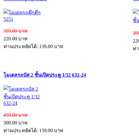
359.00 บาท
39
220.00 บาท
22
ท่านประหยัดได้: 139.00 บาท
ท่
โมเดลรถบัส 2 ชั้นเปิดประตู 1/32 632-24
459.00 บาท
300.00 บาท
ท่านประหยัดได้: 159.00 บาท