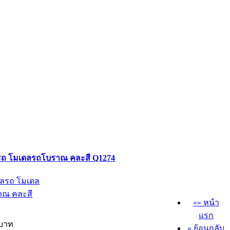
รถ โมเดลรถโบราณ คละสี Q1274
«« หน้า
แรก
 บาท
« ย้อนกลับ