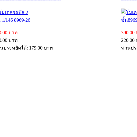
9.00 บาท
390.00
0.00 บาท
220.00
านประหยัดได้: 179.00 บาท
ท่านปร