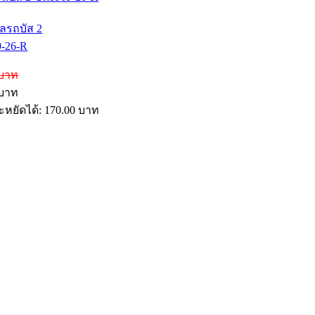
 บาท
 บาท
ะหยัดได้: 170.00 บาท