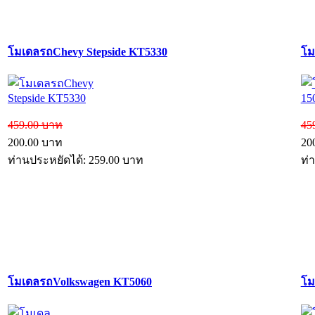
โมเดลรถChevy Stepside KT5330
โม
459.00 บาท
45
200.00 บาท
20
ท่านประหยัดได้: 259.00 บาท
ท่
โมเดลรถVolkswagen KT5060
โม