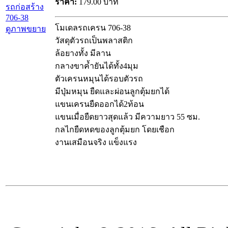
ราคา:
179.00 บาท
โมเดลรถเครน 706-38
ดูภาพขยาย
วัสดุตัวรถเป็นพลาสติก
ล้อยางทั้ง มีลาน
กลางขาค้ำยันได้ทั้ง4มุม
ตัวเครนหมุนได้รอบตัวรถ
มีปุ่มหมุน ยืดและผ่อนลูกตุ้มยกได้
แขนเครนยืดออกได้2ท้อน
แขนเมื่อยืดยาวสุดแล้ว มีความยาว 55 ซม.
กลไกยืดหดของลูกตุ้มยก โดยเชือก
งานเสมือนจริง แข็งแรง