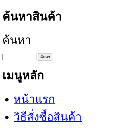
ค้นหาสินค้า
ค้นหา
เมนูหลัก
หน้าแรก
วิธีสั่งซื้อสินค้า