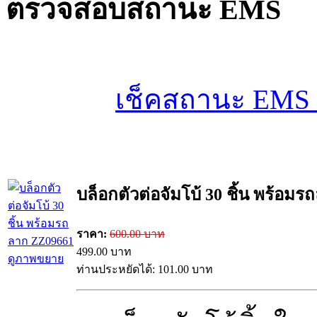
ตรวจสอบสถานะ EMS
เช็คสถานะ EMS 
บล็อกตัวต่อจัมโบ้ 30 ชิ้น พร้อม
ราคา:
600.00 บาท
499.00 บาท
ดูภาพขยาย
ท่านประหยัดได้: 101.00 บาท