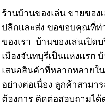
ร้านบ้านของเล่น ขายของเล
ปลีกและส่ง ขอขอบคุณที่ท
ของเรา บ้านของเล่นเปิดบริ
เมืองจันทบุรีเป็นแห่งแรก 
เสนอสินค้าที่หลากหลายใ
อย่างต่อเนื่อง ลูกค้าสามาร
ต้องการ ติดต่อสอบถามได้