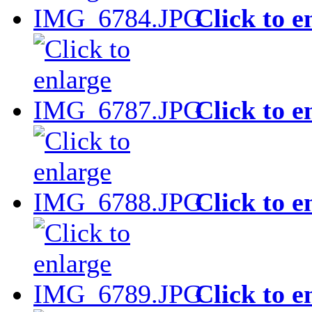
Click to e
Click to e
Click to e
Click to e