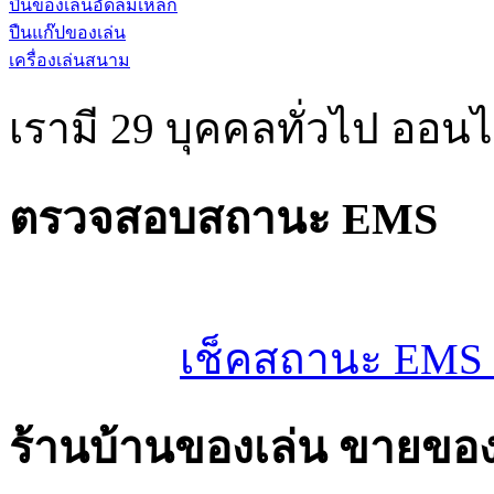
ปืนของเล่นอัดลมเหล็ก
ปืนแก๊ปของเล่น
เครื่องเล่นสนาม
เรามี 29 บุคคลทั่วไป ออนไ
ตรวจสอบสถานะ EMS
เช็คสถานะ EMS 
ร้านบ้านของเล่น ขายของเ