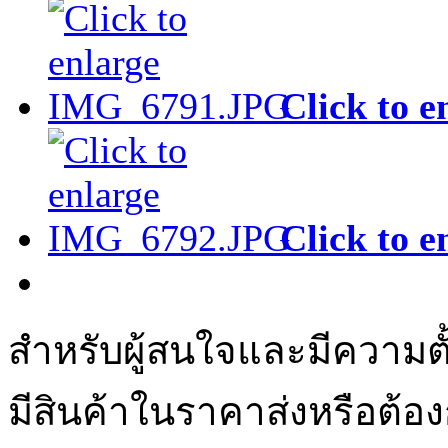
Click to e
Click to e
สำหรับผู้สนใจและมีความต
มีสินค้าในราคาส่งหรือต้อง