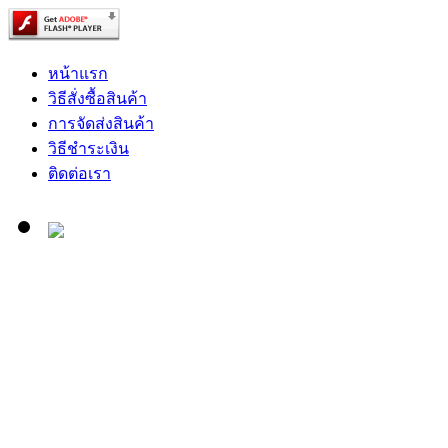
หน้าแรก
วิธีสั่งซื้อสินค้า
การจัดส่งสินค้า
วิธีชำระเงิน
ติดต่อเรา