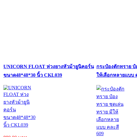
UNICORN FLOAT ห่วงยางหัวม้ายูนิคอร์น
กระป๋องตักทราย ป๋
ขนาด48*48*30 นิ้ว CKL039
ให้เลือกหลายแบบ ค