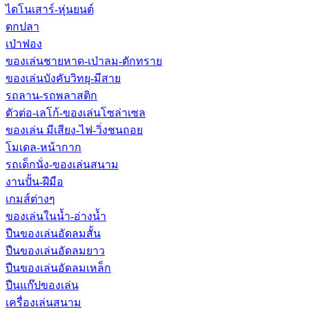
ไดโนเสาร์-หุ่นยนต์
ตกปลา
เป่าฟอง
ของเล่นชายหาด-เป่าลม-ตักทราย
ของเล่นบังคับวิทยุ-มีสาย
รถลาน-รถพลาสติก
ตัวต่อ-เลโก้-ของเล่นโซล่าเซล
ของเล่น มีเสียง-ไฟ-วิ่งชนถอย
โมเดล-หน้ากาก
รถเด็กนั่ง-ของเล่นสนาม
งานปั้น-ฝีมือ
เกมส์ต่างๆ
ของเล่นในน้ำ-อ่างน้ำ
ปืนของเล่นอัดลมสั้น
ปืนของเล่นอัดลมยาว
ปืนของเล่นอัดลมเหล็ก
ปืนแก๊ปของเล่น
เครื่องเล่นสนาม