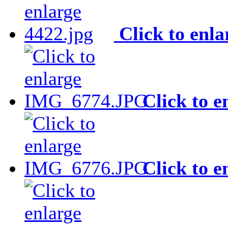
Click to enla
Click to e
Click to e