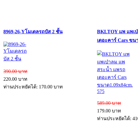
8969-26-Yโมเดลรถบัส 2 ชั้น
BKLTOY แพ แพเป่
เดอะคาร์ Cars ขนา
390.00 บาท
220.00 บาท
ท่านประหยัดได้: 170.00 บาท
589.00 บาท
179.00 บาท
ท่านประหยัดได้: 4