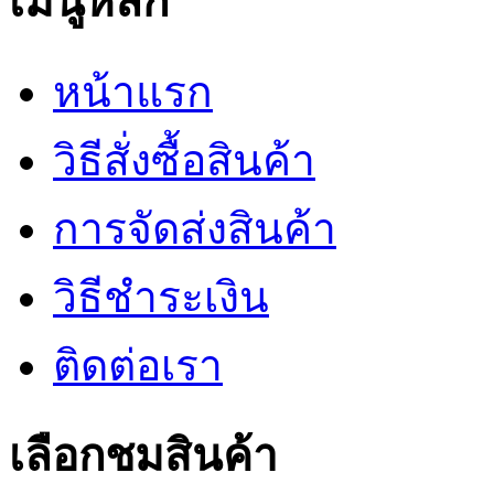
เมนูหลัก
หน้าแรก
วิธีสั่งซื้อสินค้า
การจัดส่งสินค้า
วิธีชำระเงิน
ติดต่อเรา
เลือกชมสินค้า