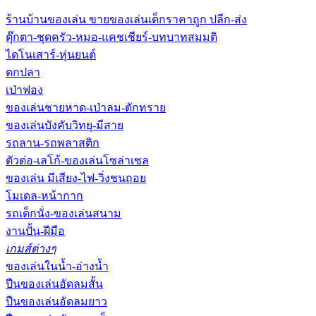
ร้านบ้านของเล่น ขายของเล่นเด็กราคาถูก ปลีก-ส่ง
ตุ๊กตา-ชุดครัว-หมอ-แคชเชียร์-บทบาทสมมติ
ไดโนเสาร์-หุ่นยนต์
ตกปลา
เป่าฟอง
ของเล่นชายหาด-เป่าลม-ตักทราย
ของเล่นบังคับวิทยุ-มีสาย
รถลาน-รถพลาสติก
ตัวต่อ-เลโก้-ของเล่นโซล่าเซล
ของเล่น มีเสียง-ไฟ-วิ่งชนถอย
โมเดล-หน้ากาก
รถเด็กนั่ง-ของเล่นสนาม
งานปั้น-ฝีมือ
เกมส์ต่างๆ
ของเล่นในน้ำ-อ่างน้ำ
ปืนของเล่นอัดลมสั้น
ปืนของเล่นอัดลมยาว