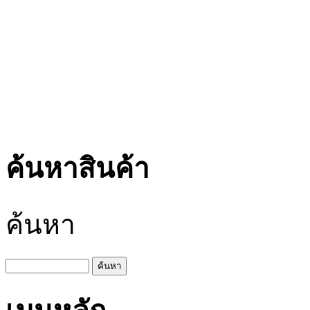
ค้นหาสินค้า
ค้นหา