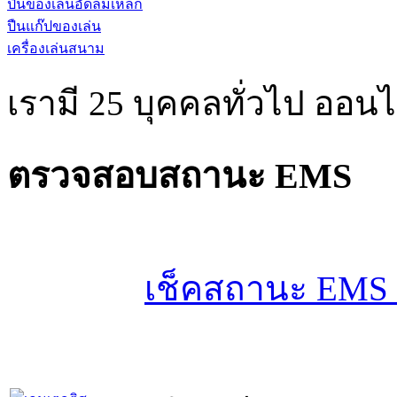
ปืนของเล่นอัดลมเหล็ก
ปืนแก๊ปของเล่น
เครื่องเล่นสนาม
เรามี 25 บุคคลทั่วไป ออนไ
ตรวจสอบสถานะ EMS
เช็คสถานะ EMS 