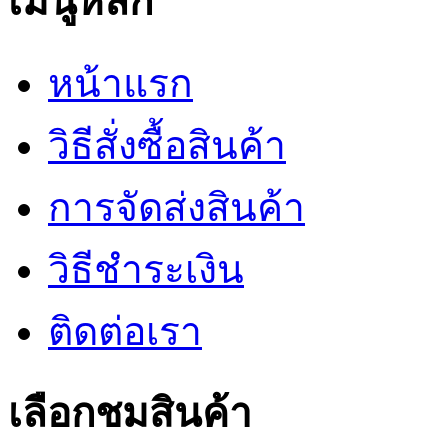
เมนูหลัก
หน้าแรก
วิธีสั่งซื้อสินค้า
การจัดส่งสินค้า
วิธีชำระเงิน
ติดต่อเรา
เลือกชมสินค้า