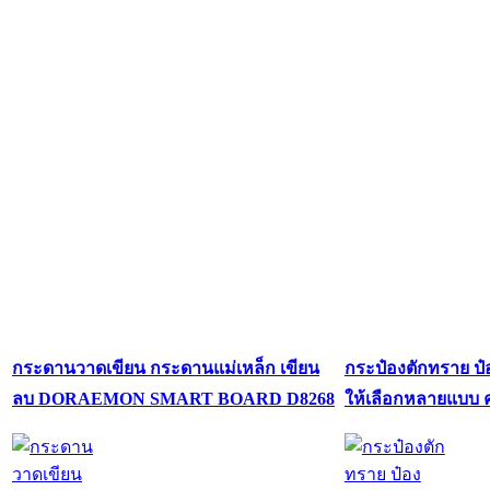
กระดานวาดเขียน กระดานแม่เหล็ก เขียน
กระป๋องตักทราย ป๋
ลบ DORAEMON SMART BOARD D8268
ให้เลือกหลายแบบ ค