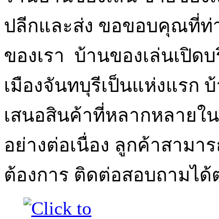
ปลีกและส่ง ขอขอบคุณที่ท
ของเรา บ้านของเล่นเปิดบริ
เมืองจันทบุรีเป็นแห่งแรก 
เสนอสินค้าที่หลากหลายใ
อย่างต่อเนื่อง ลูกค้าสามาร
ต้องการ ติดต่อสอบถามได้