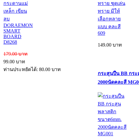
149.00 บาท
179.00 บาท
99.00 บาท
ท่านประหยัดได้: 80.00 บาท
กระสุนปืน BB กร
2000นัดคละสี MG0